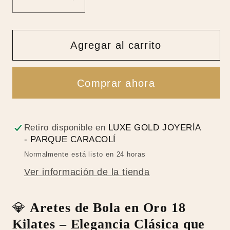
Reducir
Aumentar
cantidad
cantidad
para
para
Aretes
Aretes
Agregar al carrito
de
de
Bola
Bola
Comprar ahora
en
en
Oro
Oro
18
18
Kilates
Kilates
Retiro disponible en
LUXE GOLD JOYERÍA
- PARQUE CARACOLÍ
|
|
Topos
Topos
Normalmente está listo en 24 horas
Clásicos
Clásicos
Ver información de la tienda
y
y
Elegantes
Elegantes
💎
Aretes de Bola en Oro 18
4MM
4MM
Kilates – Elegancia Clásica que