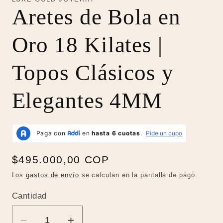
ventana
ve
Aretes de Bola en
modal
mo
Oro 18 Kilates |
Topos Clásicos y
Elegantes 4MM
Precio
$495.000,00 COP
habitual
Los
gastos de envío
se calculan en la pantalla de pago.
Cantidad