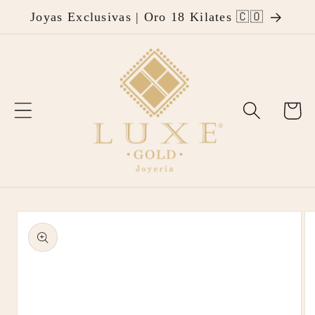
Ir
Joyas Exclusivas | Oro 18 Kilates 🇨🇴
directamente
al contenido
Carrito
Ir
directamente
a la
información
del producto